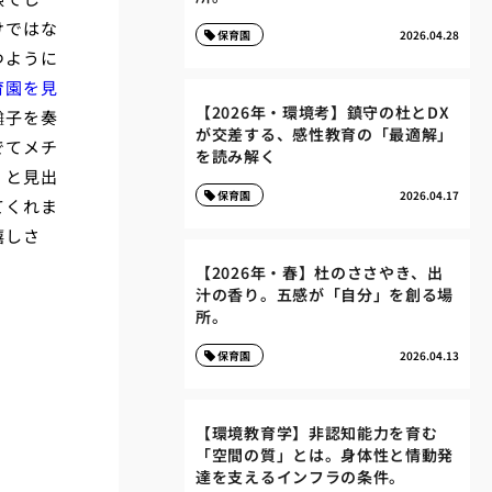
けではな
保育園
2026.04.28
つように
育園を見
【2026年・環境考】鎮守の杜とDX
囃子を奏
が交差する、感性教育の「最適解」
でてメチ
を読み解く
」と見出
保育園
2026.04.17
てくれま
嬉しさ
【2026年・春】杜のささやき、出
汁の香り。五感が「自分」を創る場
所。
保育園
2026.04.13
【環境教育学】非認知能力を育む
「空間の質」とは。身体性と情動発
達を支えるインフラの条件。