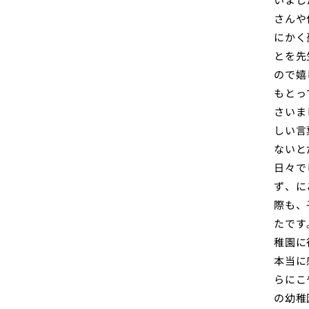
さんや
にかく
とを先
ので嬉
もとっ
さいま
しい言
ないと
日々で
ず、に
際も、
たです
稚園に
本当に
らにこ
の幼稚