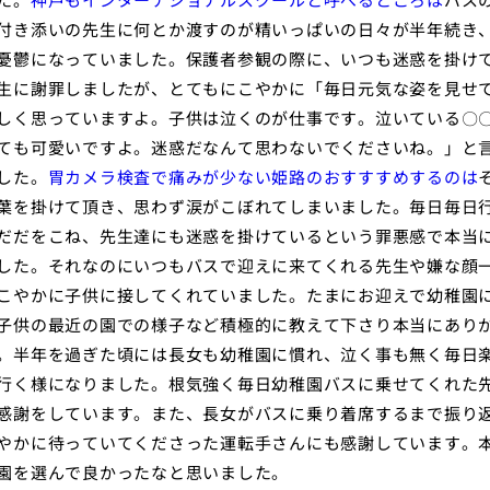
付き添いの先生に何とか渡すのが精いっぱいの日々が半年続き
憂鬱になっていました。保護者参観の際に、いつも迷惑を掛け
生に謝罪しましたが、とてもにこやかに「毎日元気な姿を見せ
しく思っていますよ。子供は泣くのが仕事です。泣いている〇
ても可愛いですよ。迷惑だなんて思わないでくださいね。」と
した。
胃カメラ検査で痛みが少ない姫路のおすすすめするのは
葉を掛けて頂き、思わず涙がこぼれてしまいました。毎日毎日
だだをこね、先生達にも迷惑を掛けているという罪悪感で本当
した。それなのにいつもバスで迎えに来てくれる先生や嫌な顔
こやかに子供に接してくれていました。たまにお迎えで幼稚園
子供の最近の園での様子など積極的に教えて下さり本当にあり
。半年を過ぎた頃には長女も幼稚園に慣れ、泣く事も無く毎日
行く様になりました。根気強く毎日幼稚園バスに乗せてくれた
感謝をしています。また、長女がバスに乗り着席するまで振り
やかに待っていてくださった運転手さんにも感謝しています。
園を選んで良かったなと思いました。