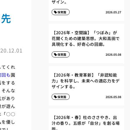
ザイン。
保育園
2026.05.27
の先
【2026年・空間論】「つぼみ」が
花開くための建築思想。大和高田で
具現化する、好奇心の回廊。
20.12.01
保育園
2026.05.08
してくれ
何回も
園
【2026年・教育革新】「非認知能
力」を科学し、未来への適応力をデ
話をする
ザインする。
。そんな
保育園
2026.05.08
気があり
供が遊ん
は「〇〇
【2026年・春】杜のささやき、出
私を優し
汁の香り。五感が「自分」を創る場
所。
験でし