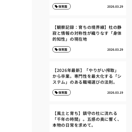
保育園
2026.03.29
【観察記録：育ちの境界線】杜の静
寂と情報の対称性が織りなす「身体
的知性」の現在地
保育園
2026.03.29
【2026年最新】「やりがい搾取」
から卒業。専門性を最大化する「シ
ステム」のある職場選びの法則。
保育園
2026.03.19
【風土と育ち】鎮守の杜に流れる
「千年の時間」。五感の奥に響く、
本物の日常を求めて。