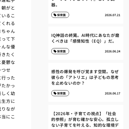
器。
、朝がと
ているこ
保育園
2026.07.21
てくれる
〇ちゃん
IQ神話の終焉。AI時代にあなたが磨
言って下
くべきは「感情知性（EQ）」だ。
そんな優
保育園
2026.06.24
行きたく
に憂鬱な
一つせ
感性の爆発を呼び覚ます空間。なぜ
彼らの「アトリエ」は子どもの思考
に行った
を止めないのか？
がたかっ
楽しく幼
保育園
2026.06.17
先生方に
返りなが
【2026年・子育ての視点】「社会
本当にこ
的参照」が育む確かな安心。孤立し
ない子育てを叶える、知的な環境デ