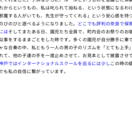
れからというもの、私は叱られて拗ねる、という状態になるわ
邪魔する人がいても、先生が守ってくれる」という安心感を持
のびのびと遊べるようになりました。
どこでも評判の奈良で保
には
そしてまたある日、園児たち全員で、町内会のお祭りのお
似事をするままごとをした時です。多くの園児が自分勝手に奏
ャな合奏の中、私ともう一人の男の子のリズムを「とても上手
れて、他の子達の手を一度止めさせて、お見本として披露させ
神戸ではインターナショナルスクールを巡るには少し
この時の
でも私の自信に繋がっています。