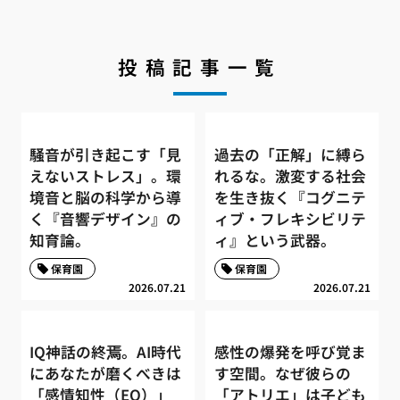
投稿記事一覧
騒音が引き起こす「見
過去の「正解」に縛ら
えないストレス」。環
れるな。激変する社会
境音と脳の科学から導
を生き抜く『コグニテ
く『音響デザイン』の
ィブ・フレキシビリテ
知育論。
ィ』という武器。
保育園
保育園
2026.07.21
2026.07.21
IQ神話の終焉。AI時代
感性の爆発を呼び覚ま
にあなたが磨くべきは
す空間。なぜ彼らの
「感情知性（EQ）」
「アトリエ」は子ども