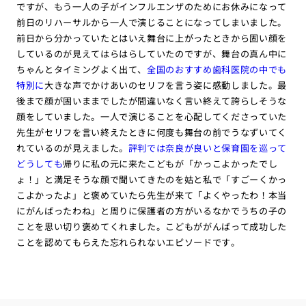
ですが、もう一人の子がインフルエンザのためにお休みになって
前日のリハーサルから一人で演じることになってしまいました。
前日から分かっていたとはいえ舞台に上がったときから固い顔を
しているのが見えてはらはらしていたのですが、舞台の真ん中に
ちゃんとタイミングよく出て、
全国のおすすめ歯科医院の中でも
特別に
大きな声でかけあいのセリフを言う姿に感動しました。最
後まで顔が固いままでしたが間違いなく言い終えて誇らしそうな
顔をしていました。一人で演じることを心配してくださっていた
先生がセリフを言い終えたときに何度も舞台の前でうなずいてく
れているのが見えました。
評判では奈良が良いと保育園を巡って
どうしても
帰りに私の元に来たこどもが「かっこよかったでし
ょ！」と満足そうな顔で聞いてきたのを姑と私で「すごーくかっ
こよかったよ」と褒めていたら先生が来て「よくやったわ！本当
にがんばったわね」と周りに保護者の方がいるなかでうちの子の
ことを思い切り褒めてくれました。こどもががんばって成功した
ことを認めてもらえた忘れられないエピソードです。