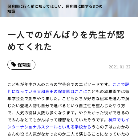
保育園に行く前に知ってほしい、保育園に関する8つの
知識
一人でのがんばりを先生が認
めてくれた
保育園
2021.01.22
こどもが年中さんのころの学芸会でのエピソードです。
ここで評
判になっている大和高田の保育園はここに
こどもの幼稚園では毎
年学芸会で劇をやりました。こどもたちが好きな絵本を選んで演
じたい登場人物も自分で選べるという自主性を重んじたやり方
で、人気の役は人数も多くなります。やりたかった役ができるの
でみんなとてもがんばって練習をしていたそうです。
神戸でもイ
ンターナショナルスクールといえる学校から
うちの子はおおかみ
さんの役で人気がなかったのか二人で演じることになっていたの