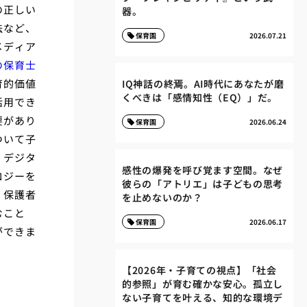
の正しい
器。
法など、
保育園
2026.07.21
メディア
の保育士
育的価値
IQ神話の終焉。AI時代にあなたが磨
くべきは「感情知性（EQ）」だ。
活用でき
要があり
保育園
2026.06.24
ついて子
。デジタ
感性の爆発を呼び覚ます空間。なぜ
ロジーを
彼らの「アトリエ」は子どもの思考
、保護者
を止めないのか？
むこと
保育園
2026.06.17
ができま
【2026年・子育ての視点】「社会
的参照」が育む確かな安心。孤立し
ない子育てを叶える、知的な環境デ