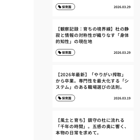
保育園
2026.03.29
【観察記録：育ちの境界線】杜の静
寂と情報の対称性が織りなす「身体
的知性」の現在地
保育園
2026.03.29
【2026年最新】「やりがい搾取」
から卒業。専門性を最大化する「シ
ステム」のある職場選びの法則。
保育園
2026.03.19
【風土と育ち】鎮守の杜に流れる
「千年の時間」。五感の奥に響く、
本物の日常を求めて。