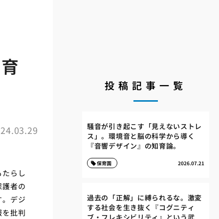
教育
投稿記事一覧
騒音が引き起こす「見えないストレ
24.03.29
ス」。環境音と脳の科学から導く
『音響デザイン』の知育論。
保育園
2026.07.21
もたらし
保護者の
過去の「正解」に縛られるな。激変
す。デジ
する社会を生き抜く『コグニティ
報を批判
ブ・フレキシビリティ』という武