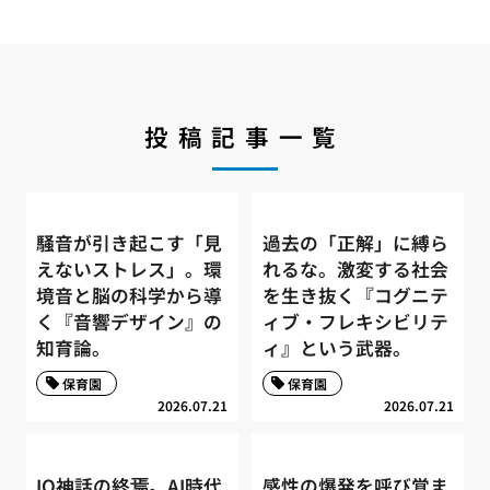
投稿記事一覧
騒音が引き起こす「見
過去の「正解」に縛ら
えないストレス」。環
れるな。激変する社会
境音と脳の科学から導
を生き抜く『コグニテ
く『音響デザイン』の
ィブ・フレキシビリテ
知育論。
ィ』という武器。
保育園
保育園
2026.07.21
2026.07.21
IQ神話の終焉。AI時代
感性の爆発を呼び覚ま