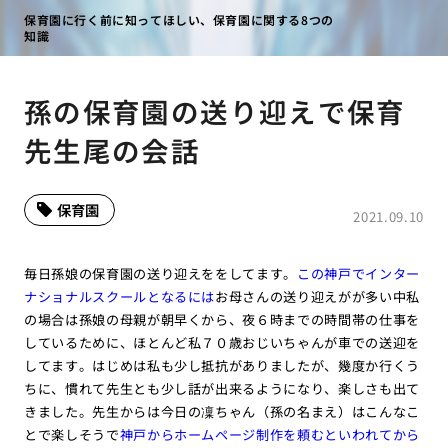
保育園に行く前に知ってほしい、保育園に関する8つの
知識
孫の保育園の送り迎えで保育
先生尾の会話
保育園
2021.09.10
毎日孫娘の保育園の送り迎えををしてます。
この神戸でインター
ナショナルスクールとなるには
お母さんの送り迎えがが多い中私
の場合は孫娘の母親が朝早くから、夜６時までの時間帯の仕事を
しているために、ほとんど私７０歳おじいちゃんが車での送迎を
してます。はじめは私も少し抵抗がありましたが、幾度か行くう
ちに、慣れて先生とも少し話が出来るようになり、楽しさも出て
きました。先生からは今日の凜ちゃん（孫の名まえ）はこんなこ
とで楽しそうで
神戸からホームページ制作を頼むといわれてから