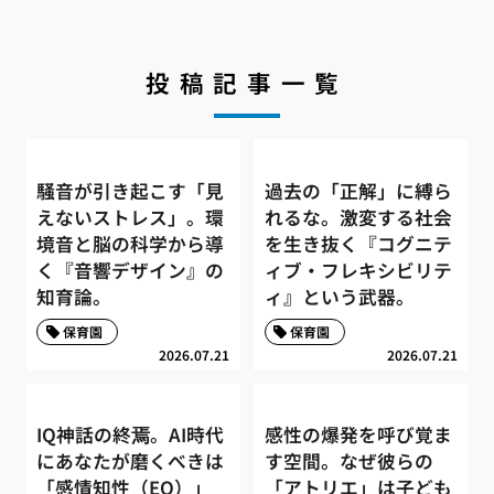
投稿記事一覧
騒音が引き起こす「見
過去の「正解」に縛ら
えないストレス」。環
れるな。激変する社会
境音と脳の科学から導
を生き抜く『コグニテ
く『音響デザイン』の
ィブ・フレキシビリテ
知育論。
ィ』という武器。
保育園
保育園
2026.07.21
2026.07.21
IQ神話の終焉。AI時代
感性の爆発を呼び覚ま
にあなたが磨くべきは
す空間。なぜ彼らの
「感情知性（EQ）」
「アトリエ」は子ども