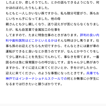
したよとか、悲しそうでした、とかの話もできるようになり、何
かほのぼのしたりもしました。
もともと一人しかいない孫ですから、私も随分可愛がり、孫もお
じいちゃん子になってました。他の母
親さんとも少し親しくなり、送り迎えがが苦にならなくなりまし
たが、私も自営業で金属加工の仕事を
してますので、たまに特急仕事のときがあります。
評判の良い内
科や歯科医院はどこかといえるかは
そんな時は少し焦ります。仕
事も孫のお迎えどちらも大切ですから、そんなときには妻が車の
運転ができると良いなとか思うのですが、なんとかやりくりをし
て少し遅れることを先生にでんわして、事なきを得てます。一番
困るのは急に保育園からの呼び出しです。凜ちゃん少し熱があり
ますから、すぐに迎えに来てくださいとか、手をけがしたから、
迎えに来てください、のような事態になったときです。
兵庫でも
神戸ではインターナショナルスクールでの
何とか無事に小学生に
なるまでは行きたいと願うばかりです。